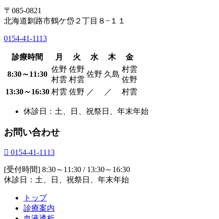
〒085-0821
北海道釧路市鶴ケ岱２丁目８−１１
0154-41-1113
診療時間
月
火
水
木
金
佐野
佐野
村雲
8:30～11:30
佐野
久島
村雲
村雲
佐野
13:30～16:30
村雲
佐野
／
／
村雲
休診日：土、日、祝祭日、年末年始
お問い合わせ
0154-41-1113
[受付時間] 8:30～11:30 / 13:30～16:30
休診日：土、日、祝祭日、年末年始
トップ
診療案内
血液透析