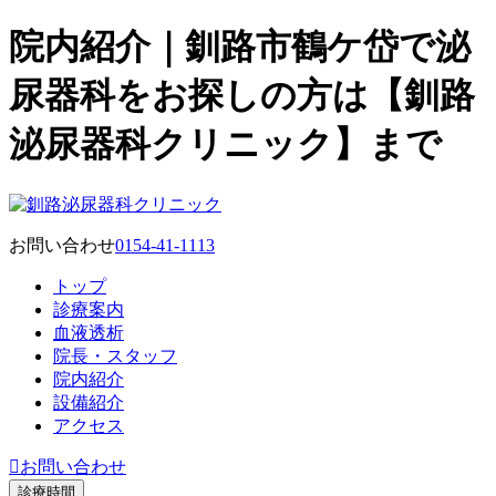
院内紹介｜釧路市鶴ケ岱で泌
尿器科をお探しの方は【釧路
泌尿器科クリニック】まで
お問い合わせ
0154-41-1113
トップ
診療案内
血液透析
院長・スタッフ
院内紹介
設備紹介
アクセス
お問い合わせ
診療時間