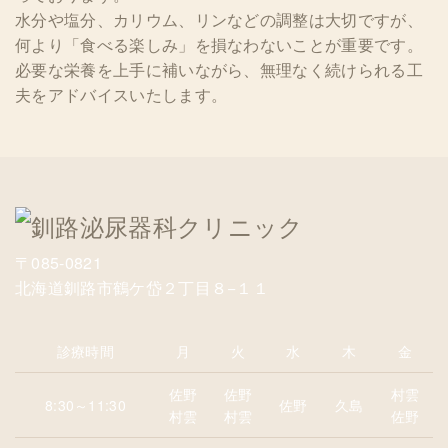
水分や塩分、カリウム、リンなどの調整は大切ですが、
何より「食べる楽しみ」を損なわないことが重要です。
必要な栄養を上手に補いながら、無理なく続けられる工
夫をアドバイスいたします。
〒085-0821
北海道釧路市鶴ケ岱２丁目８−１１
診療時間
月
火
水
木
金
佐野
佐野
村雲
8:30～11:30
佐野
久島
村雲
村雲
佐野