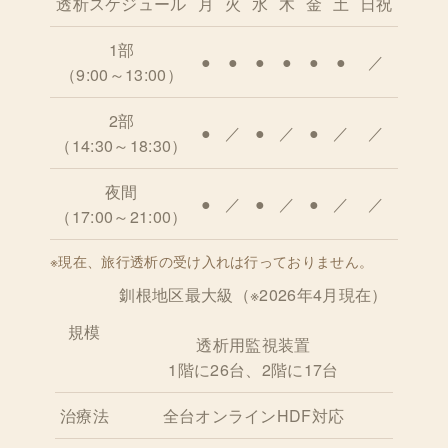
透析スケジュール
月
火
水
木
金
土
日祝
1部
●
●
●
●
●
●
／
（9:00～13:00）
2部
●
／
●
／
●
／
／
（14:30～18:30）
夜間
●
／
●
／
●
／
／
（17:00～21:00）
※現在、旅行透析の受け入れは行っておりません。
釧根地区最大級（※2026年4月現在）
規模
透析用監視装置
1階に26台、2階に17台
治療法
全台オンラインHDF対応